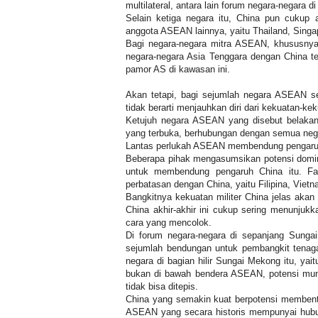
multilateral, antara lain forum negara-negara d
Selain ketiga negara itu, China pun cukup 
anggota ASEAN lainnya, yaitu Thailand, Singap
Bagi negara-negara mitra ASEAN, khususnya
negara-negara Asia Tenggara dengan China te
pamor AS di kawasan ini.
Akan tetapi, bagi sejumlah negara ASEAN se
tidak berarti menjauhkan diri dari kekuatan-ke
Ketujuh negara ASEAN yang disebut belakang
yang terbuka, berhubungan dengan semua neg
Lantas perlukah ASEAN membendung pengaruh
Beberapa pihak mengasumsikan potensi domina
untuk membendung pengaruh China itu. F
perbatasan dengan China, yaitu Filipina, Viet
Bangkitnya kekuatan militer China jelas aka
China akhir-akhir ini cukup sering menunjuk
cara yang mencolok.
Di forum negara-negara di sepanjang Sung
sejumlah bendungan untuk pembangkit tenaga 
negara di bagian hilir Sungai Mekong itu, ya
bukan di bawah bendera ASEAN, potensi mun
tidak bisa ditepis.
China yang semakin kuat berpotensi membent
ASEAN yang secara historis mempunyai hubu