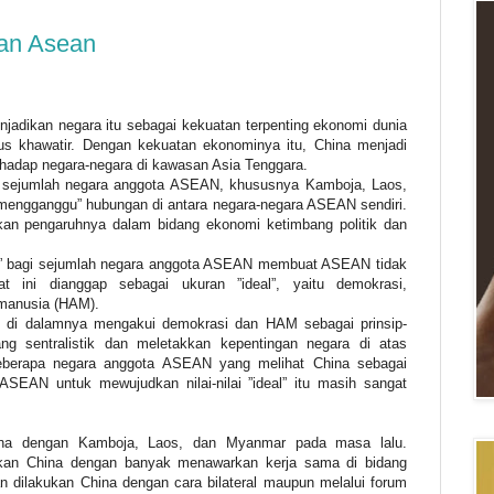
an Asean
adikan negara itu sebagai kekuatan terpenting ekonomi dunia
gus khawatir. Dengan kekuatan ekonominya itu, China menjadi
rhadap negara-negara di kawasan Asia Tenggara.
 sejumlah negara anggota ASEAN, khususnya Kamboja, Laos,
engganggu” hubungan di antara negara-negara ASEAN sendiri.
kan pengaruhnya dalam bidang ekonomi ketimbang politik dan
el” bagi sejumlah negara anggota ASEAN membuat ASEAN tidak
t ini dianggap sebagai ukuran ”ideal”, yaitu demokrasi,
manusia (HAM).
 di dalamnya mengakui demokrasi dan HAM sebagai prinsip-
ang sentralistik dan meletakkan kepentingan negara di atas
beberapa negara anggota ASEAN yang melihat China sebagai
ASEAN untuk mewujudkan nilai-nilai ”ideal” itu masih sangat
ina dengan Kamboja, Laos, dan Myanmar pada masa lalu.
ankan China dengan banyak menawarkan kerja sama di bidang
n dilakukan China dengan cara bilateral maupun melalui forum