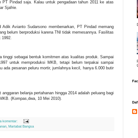
ke PT Pindad saja. Kalau untuk pengadaan tahun 2011 ke atas
r Sjafrie.
ad Adik Avianto Sudarsono membenarkan, PT Pindad memang
g belum berproduksi karena TNI tidak memesannya. Fasilitas
k 1992.
 tinggi sebagai bentuk komitmen atas kualitas produk. Sampai
 1997 untuk memproduksi MKB, tetapi belum terpakai sampai
u ada pesanan peluru mortir, jumlahnya kecil, hanya 6.000 butir
Fa
 anggaran belanja pertahanan hingga 2014 adalah peluang bagi
 MKB. (Kompas,dwa, 10 Mei 2010).
Daf
da komentar:
anan
,
Martabat Bangsa