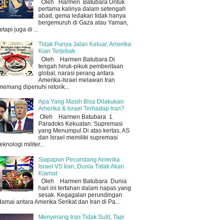
Oleh Harmen Batubara Untuk
pertama kalinya dalam setengah
abad, gema ledakan tidak hanya
bergemuruh di Gaza atau Yaman,
tetapi juga di ...
Tidak Punya Jalan Keluar, Amerika
Kian Terjebak
Oleh Harmen Batubara Di
tengah hiruk-pikuk pemberitaan
global, narasi perang antara
Amerika-Israel melawan Iran
memang dipenuhi retorik...
Apa Yang Masih Bisa Dilakukan
Amerika & Israel Terhadap Iran?
Oleh Harmen Batubara 1.
Paradoks Kekuatan: Supremasi
yang Menumpul Di atas kertas, AS
dan Israel memiliki supremasi
teknologi militer...
Siapapun Pecundang Amerika
Israel VS Iran, Dunia Tidak Akan
Kiamat
Oleh Harmen Batubara Dunia
hari ini tertahan dalam napas yang
sesak. Kegagalan perundingan
damai antara Amerika Serikat dan Iran di Pa...
Menyerang Iran Tidak Sulit, Tapi