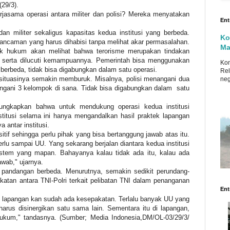
(29/3).
rjasama operasi antara militer dan polisi? Mereka menyatakan
Ent
an militer sekaligus kapasitas kedua institusi yang berbeda.
Ko
n ancaman yang harus dihabisi tanpa melihat akar permasalahan.
Ma
egak hukum akan melihat bahwa terorisme merupakan tindakan
a serta dilucuti kemampuannya. Pemerintah bisa menggunakan
Ko
berbeda, tidak bisa digabungkan dalam satu operasi.
Rel
 situasinya semakin memburuk. Misalnya, polisi menangani dua
neg
nangani 3 kelompok di sana. Tidak bisa digabungkan dalam
satu
ungkapkan bahwa untuk mendukung operasi kedua institusi
stitusi selama ini hanya mengandalkan hasil praktek lapangan
antar institusi.
itif sehingga perlu pihak yang bisa bertanggung jawab atas itu.
erlu sampai UU. Yang sekarang berjalan diantara kedua institusi
sistem yang mapan. Bahayanya kalau tidak ada itu, kalau ada
awab," ujarnya.
andangan berbeda. Menurutnya, semakin sedikit perundang-
atan antara TNI-Polri terkait pelibatan TNI dalam penanganan
Ent
i lapangan kan sudah ada kesepakatan. Terlalu banyak UU yang
arus disinergikan satu sama lain. Sementara itu di lapangan,
hukum," tandasnya. (Sumber; Media Indonesia,DM/OL-03/29/3/