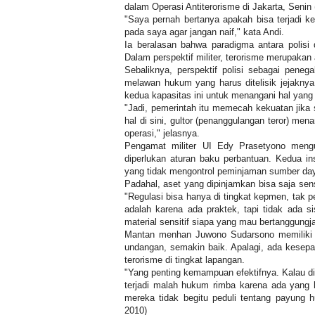
dalam Operasi Antiterorisme di Jakarta, Senin 
"Saya pernah bertanya apakah bisa terjadi ke
pada saya agar jangan naif," kata Andi.
Ia beralasan bahwa paradigma antara polisi d
Dalam perspektif militer, terorisme merupaka
Sebaliknya, perspektif polisi sebagai pen
melawan hukum yang harus ditelisik jejakny
kedua kapasitas ini untuk menangani hal yang 
"Jadi, pemerintah itu memecah kekuatan jika
hal di sini, gultor (penanggulangan teror) me
operasi," jelasnya.
Pengamat militer UI Edy Prasetyono meng
diperlukan aturan baku perbantuan. Kedua in
yang tidak mengontrol peminjaman sumber daya 
Padahal, aset yang dipinjamkan bisa saja sens
"Regulasi bisa hanya di tingkat kepmen, tak p
adalah karena ada praktek, tapi tidak ada 
material sensitif siapa yang mau bertanggungj
Mantan menhan Juwono Sudarsono memiliki p
undangan, semakin baik. Apalagi, ada kesepak
terorisme di tingkat lapangan.
"Yang penting kemampuan efektifnya. Kalau d
terjadi malah hukum rimba karena ada yang h
mereka tidak begitu peduli tentang payung 
2010)