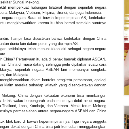
i sekitar Sungai Mekong.
aktif memperkuat hubungan bilateral dengan sejumlah negara
ura, Malaysia, Vietnam, Filipina, Brunei, dan juga Indonesia.
 negara-negara Barat di bawah kepemimpinan AS, kedekatan
ntu mengkhawatirkan karena itu bisa berarti semakin surutnya
ndiri, hampir bisa dipastikan bahwa kedekatan dengan China
kuatan dunia lain dalam poros yang dipimpin AS.
an setidaknya telah menunjukkan diri sebagai negara-negara
ara.
 China? Pertanyaan itu ada di benak banyak diplomat ASEAN.
si China di masa datang sehingga perlu dipikirkan suatu cara
aktanya, sejumlah negara ASEAN kini mempunyai sengketa
nam, dan Malaysia.
n mengkhawatirkan dalam konteks sengketa perbatasan, apalagi
kan klaim mereka terhadap wilayah yang disengketakan dengan
ai Mekong, China dengan kekuatan ekonomi bisa membangun
listrik walau berpengaruh pada minimnya debit air di negara-
itu Thailand, Laos, Kamboja, dan Vietnam. Meski forum Mekong
culnya permasalahan antara negara-negara ASEAN dan China
uk blok baru di bawah kepemimpinannya. Tiga negara anggota
ngan dekat dengan China bisa jadi kemudian menggabungkan