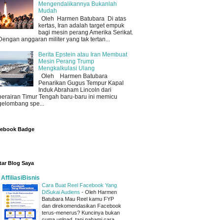
Mengendalikannya Bukanlah
Mudah
Oleh Harmen Batubara Di atas
kertas, Iran adalah target empuk
bagi mesin perang Amerika Serikat.
Dengan anggaran militer yang tak tertan...
Berita Epstein atau Iran Membuat
Mesin Perang Trump
Mengkalkulasi Ulang
Oleh Harmen Batubara
Penarikan Gugus Tempur Kapal
Induk Abraham Lincoln dari
perairan Timur Tengah baru-baru ini memicu
gelombang spe...
cebook Badge
tar Blog Saya
AffiliasiBisnis
Cara Buat Reel Facebook Yang
DiSukai Audiens
-
Oleh Harmen
Batubara Mau Reel kamu FYP
dan direkomendasikan Facebook
terus-menerus? Kuncinya bukan
cuma upload, tapi pahami cara