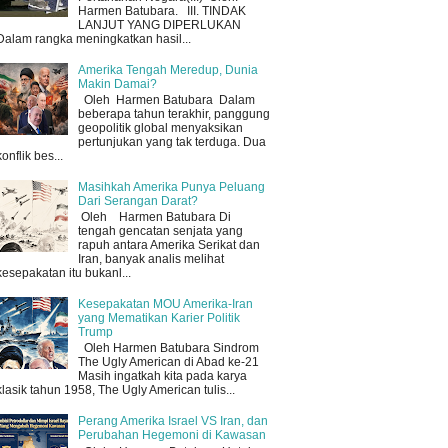
Harmen Batubara. III. TINDAK
LANJUT YANG DIPERLUKAN
Dalam rangka meningkatkan hasil...
Amerika Tengah Meredup, Dunia
Makin Damai?
Oleh Harmen Batubara Dalam
beberapa tahun terakhir, panggung
geopolitik global menyaksikan
pertunjukan yang tak terduga. Dua
konflik bes...
Masihkah Amerika Punya Peluang
Dari Serangan Darat?
Oleh Harmen Batubara Di
tengah gencatan senjata yang
rapuh antara Amerika Serikat dan
Iran, banyak analis melihat
kesepakatan itu bukanl...
Kesepakatan MOU Amerika-Iran
yang Mematikan Karier Politik
Trump
Oleh Harmen Batubara Sindrom
The Ugly American di Abad ke-21
Masih ingatkah kita pada karya
klasik tahun 1958, The Ugly American tulis...
Perang Amerika Israel VS Iran, dan
Perubahan Hegemoni di Kawasan