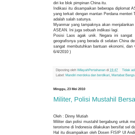
diri ke blok pimpinan China itu.
Indikasi itu disampaikan beberapa diplomat
yang terkait dengan mantan Perdana menteri T
adalah salah satunya.
Myanmar yang tampaknya akan menjalankan p
ASEAN. Ini juga sebuah indikasi lagi.
Posisi Laos agak unik. Negara ini sangat
geografisnya yang berada di selatan China de
sangat membutuhkan bantuan ekonomi, dan 
6/4/2010 )
Diposting oleh
WilayahPertahanan
di
19.47
Tidak a
Label:
Mandiri merdeka dan berdikari
,
Martabat Bangs
Minggu, 23 Mei 2010
Militer, Polisi Mustahil Ber
Oleh : Dinny Mutiah
Militer dan polisi mustahil bergabung untuk m
terorisme di Indonesia dilakukan bersifat sel 
Hal itu disampaikan oleh Dosen FISIP UI Andi 