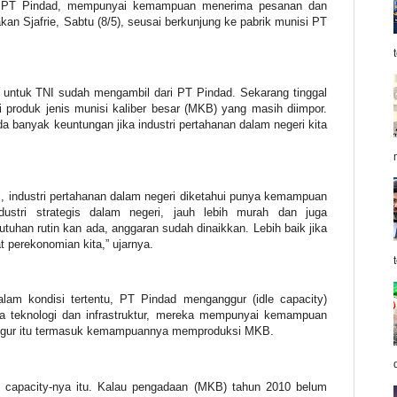
am PT Pindad, mempunyai kemampuan menerima pesanan dan
an Sjafrie, Sabtu (8/5), seusai berkunjung ke pabrik munisi PT
) untuk TNI sudah mengambil dari PT Pindad. Sekarang tinggal
roduk jenis munisi kaliber besar (MKB) yang masih diimpor.
banyak keuntungan jika industri pertahanan dalam negeri kita
i, industri pertahanan dalam negeri diketahui punya kemampuan
dustri strategis dalam negeri, jauh lebih murah dan juga
uhan rutin kan ada, anggaran sudah dinaikkan. Lebih baik jika
t perekonomian kita,” ujarnya.
alam kondisi tertentu, PT Pindad menganggur (idle capacity)
ra teknologi dan infrastruktur, mereka mempunyai kemampuan
nggur itu termasuk kemampuannya memproduksi MKB.
e capacity-nya itu. Kalau pengadaan (MKB) tahun 2010 belum