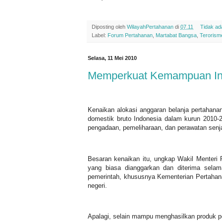
Diposting oleh
WilayahPertahanan
di
07.11
Tidak ad
Label:
Forum Pertahanan
,
Martabat Bangsa
,
Terorism
Selasa, 11 Mei 2010
Memperkuat Kemampuan Ind
Kenaikan alokasi anggaran belanja pertahanan
domestik bruto Indonesia dalam kurun 2010-
pengadaan, pemeliharaan, dan perawatan senj
Besaran kenaikan itu, ungkap Wakil Menteri 
yang biasa dianggarkan dan diterima selama
pemerintah, khususnya Kementerian Pertaha
negeri.
Apalagi, selain mampu menghasilkan produk pe