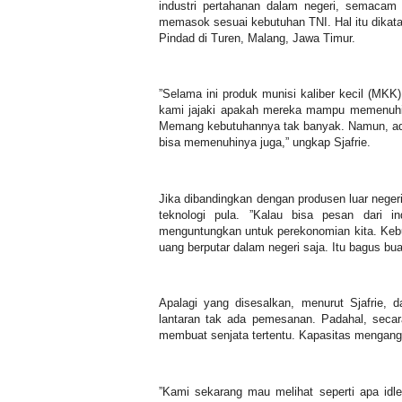
industri pertahanan dalam negeri, semac
memasok sesuai kebutuhan TNI. Hal itu dikatak
Pindad di Turen, Malang, Jawa Timur.
”Selama ini produk munisi kaliber kecil (MKK
kami jajaki apakah mereka mampu memenuhi p
Memang kebutuhannya tak banyak. Namun, ada 
bisa memenuhinya juga,” ungkap Sjafrie.
Jika dibandingkan dengan produsen luar neger
teknologi pula. ”Kalau bisa pesan dari in
menguntungkan untuk perekonomian kita. Kebut
uang berputar dalam negeri saja. Itu bagus bua
Apalagi yang disesalkan, menurut Sjafrie, d
lantaran tak ada pemesanan. Padahal, seca
membuat senjata tertentu. Kapasitas menga
”Kami sekarang mau melihat seperti apa idl