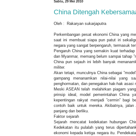
Sabtu, 29 Mei 2010
China Ditengah Kebersama
Oleh :
Rakaryan sukarjaputra
Perkembangan pesat ekonomi China yang menj
saat ini membuat siapa pun patut iri sekali
negara yang sangat berpengaruh, termasuk te
Pengaruh China yang semakin kuat terhadap
dan Myanmar, memang belum sampai tahap ”m
China pun sejauh ini lebih banyak menanam
militer.
Akan tetapi, munculnya China sebagai ”mod
gampang menanamkan nilai-nilai yang saa
penghormatan, dan penegakan hak-hak asasi 
Meski ASEAN telah melahirkan piagam yang
prinsip ideal, model pemerintahan China y
kepentingan rakyat menjadi ”cermin” bagi 
contoh baik untuk mereka. Akibatnya, jalan 
panjang dan berliku.
Faktor sejarah
Sejarah mencatat kedekatan hubungan Ch
Kedekatan itu pulalah yang terus dipertah
ekonomi kepada ketiga negara itu. Pendekata