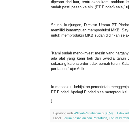
dipesan dari luar, tentu akan kami arahkan 
sudah pasti pesan ke sini (PT Pindad) saja,” uja
Seusai kunjungan, Direktur Utama PT Pind
memiliki kemampuan memproduksi MKB. Sayan
untuk memproduksi MKB sudah didirikan seja
”Kami sudah meng-invest mesin yang harganya
ada alat yang kami beli dari Swedia tahun
sekarang karena order tidak pernah turun. Kala
per tahun,” ujar Adik.
Ia mengakui, kebijakan pemerintah menggenjot
PT Pindad. Apalagi Pindad bisa memproduksi
)
Diposting oleh
WilayahPertahanan
di
08.59
Tidak a
Label:
Forum Kesatuan dan Persatuan
,
Forum Pertah