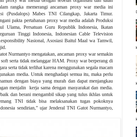
n proxy war media dengan sebelas organisasi dan salah
alam rangka memerangi ancaman proxy war media ini
asi (Pusdalops) Mabes TNI Cilangkap, Jakarta Timur.
angani pakta pertahanan proxy war media adalah Produksi
ul Ulama, Persatuan Guru Republik Indonesia, Ikatan
erguruan Tinggi Indonesia, Indonesian Cable Television
esponsibility Nasional, Asosiasi Baitul Maal wa Tamwil,
id.
atot Nurmantyo mengatakan, ancaman proxy war semakin
 soft serta tidak melanggar HAM. Proxy war berperang di
gara serta tidak terlihat karena menggunakan segala macam
ggunakan media. Untuk menghadapi semua itu, maka perlu
namun dengan biaya yang murah dan dapat menjangkau
ngan menjalin kerja sama dengan masyarakat dan media.
baik dan berani mengambil sikap yang tulus ikhlas untuk
emang TNI tidak bisa melaksanakan tugas pokoknya
donesia sendirian,” ujar Jenderal TNI Gatot Nurmantyo,