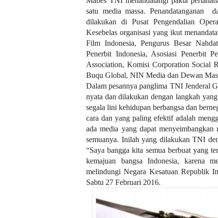
Mabes TNI menandatangi pakta pertahana
satu media massa. Penandatanganan d
dilakukan di Pusat Pengendalian Oper
Kesebelas organisasi yang ikut menandat
Film Indonesia, Pengurus Besar Nahdat
Penerbit Indonesia, Asosiasi Penerbit P
Association, Komisi Corporation Social R
Buqu Global, NIN Media dan Dewan Masj
Dalam pesannya panglima TNI Jenderal G
nyata dan dilakukan dengan langkah yang
segala lini kehidupan berbangsa dan berne
cara dan yang paling efektif adalah men
ada media yang dapat menyeimbangkan 
semuanya. Inilah yang dilakukan TNI de
“Saya bangga kita semua berbuat yang ter
kemajuan bangsa Indonesia, karena m
melindungi Negara Kesatuan Republik In
Sabtu 27 Februari 2016.