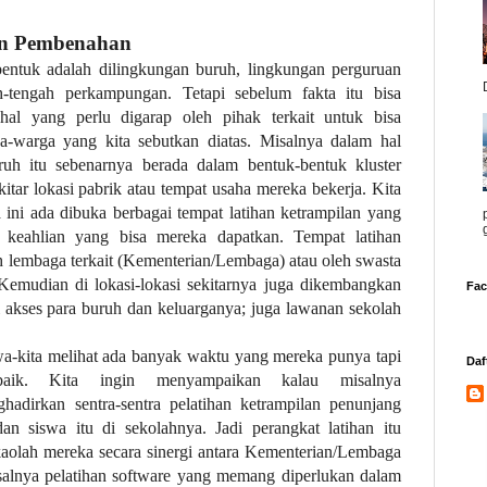
an Pembenahan
ibentuk adalah dilingkungan buruh, lingkungan perguruan
h-tengah perkampungan. Tetapi sebelum fakta itu bisa
al yang perlu digarap oleh pihak terkait untuk bisa
a-warga yang kita sebutkan diatas. Misalnya dalam hal
uh itu sebenarnya berada dalam bentuk-bentuk kluster
tar lokasi pabrik atau tempat usaha mereka bekerja. Kita
 ini ada dibuka berbagai tempat latihan ketrampilan yang
e keahlian yang bisa mereka dapatkan. Tempat latihan
leh lembaga terkait (Kementerian/Lembaga) atau oleh swasta
 Kemudian di lokasi-lokasi sekitarnya juga dikembangkan
Fa
 akses para buruh dan keluarganya; juga lawanan sekolah
wa-kita melihat ada banyak waktu yang mereka punya tapi
Daf
baik. Kita ingin menyampaikan kalau misalnya
hadirkan sentra-sentra pelatihan ketrampilan penunjang
 siswa itu di sekolahnya. Jadi perangkat latihan itu
kaolah mereka secara sinergi antara Kementerian/Lembaga
isalnya pelatihan software yang memang diperlukan dalam