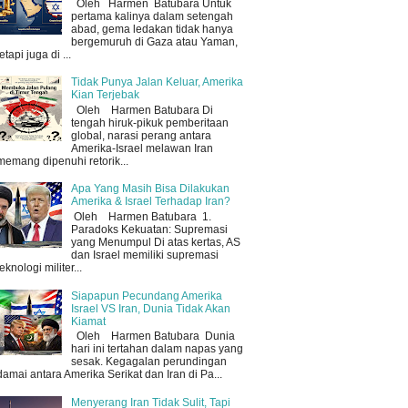
Oleh Harmen Batubara Untuk
pertama kalinya dalam setengah
abad, gema ledakan tidak hanya
bergemuruh di Gaza atau Yaman,
tetapi juga di ...
Tidak Punya Jalan Keluar, Amerika
Kian Terjebak
Oleh Harmen Batubara Di
tengah hiruk-pikuk pemberitaan
global, narasi perang antara
Amerika-Israel melawan Iran
memang dipenuhi retorik...
Apa Yang Masih Bisa Dilakukan
Amerika & Israel Terhadap Iran?
Oleh Harmen Batubara 1.
Paradoks Kekuatan: Supremasi
yang Menumpul Di atas kertas, AS
dan Israel memiliki supremasi
teknologi militer...
Siapapun Pecundang Amerika
Israel VS Iran, Dunia Tidak Akan
Kiamat
Oleh Harmen Batubara Dunia
hari ini tertahan dalam napas yang
sesak. Kegagalan perundingan
damai antara Amerika Serikat dan Iran di Pa...
Menyerang Iran Tidak Sulit, Tapi