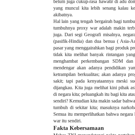
belum juga cukup-rasa hawatir di adu dom
yang muncul kita lebih senang kalau ke
akibatnya.
Hal lain yang tengah bergairah bagi tumb
tumbuhnya proxy war adalah makin terb
juga. Dari segi Geografi misalnya, nega
(pasifik-Hindia) dan dua benua ( Asia-Aus
pasar yang menggairahkan bagi produk pro
tidak kita melihat banyak rintangan yang
menghambat perkembangan SDM dan te
mendengar akan adanya pendidikan yang
ketrampilan berkualitas; akan adanya p
sakit; tapi pada kenyataannya meski s
dijangkau. Kita juga melihat kini pihak a
di negara kita; peluangkah itu bagi kita a
sendiri? Kemudian kita makin sadar bahwa
tumbuh di sekitar kita; masuknya narko
Semua itu memperlihatkan bahwa negara 
war itu sendiri.
Fakta Kebersamaan