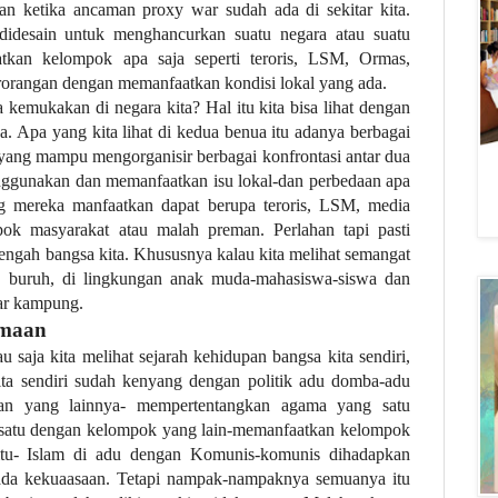
 ketika ancaman proxy war sudah ada di sekitar kita.
didesain untuk menghancurkan suatu negara atau suatu
kan kelompok apa saja seperti teroris, LSM, Ormas,
orangan dengan memanfaatkan kondisi lokal yang ada.
a kemukakan di negara kita? Hal itu kita bisa lihat dengan
ka. Apa yang kita lihat di kedua benua itu adanya berbagai
yang mampu mengorganisir berbagai konfrontasi antar dua
nggunakan dan memanfaatkan isu lokal-dan perbedaan apa
ang mereka manfaatkan dapat berupa teroris, LSM, media
ok masyarakat atau malah preman. Perlahan tapi pasti
-tengah bangsa kita. Khususnya kalau kita melihat semangat
, buruh, di lingkungan anak muda-mahasiswa-siswa dan
ar kampung.
amaan
aja kita melihat sejarah kehidupan bangsa kita sendiri,
ta sendiri sudah kenyang dengan politik adu domba-adu
gan yang lainnya- mempertentangkan agama yang satu
satu dengan kelompok yang lain-memanfaatkan kelompok
tu- Islam di adu dengan Komunis-komunis dihadapkan
ada kekuaasaan. Tetapi nampak-nampaknya semuanya itu