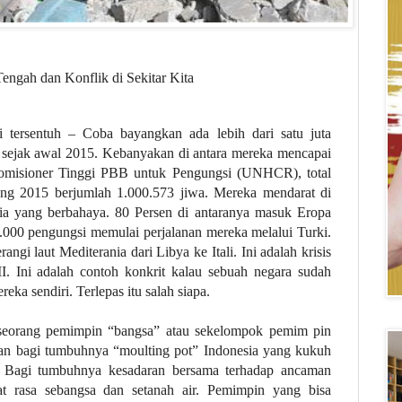
Tengah dan Konflik di Sekitar Kita
ti tersentuh – Coba bayangkan ada lebih dari satu juta
a sejak awal 2015. Kebanyakan di antara mereka mencapai
 Komisioner Tinggi PBB untuk Pengungsi (UNHCR), total
ng 2015 berjumlah 1.000.573 jiwa. Mereka mendarat di
ia yang berbahaya. 80 Persen di antaranya masuk Eropa
4.000 pengungsi memulai perjalanan mereka melalui Turki.
ngi laut Mediterania dari Libya ke Itali. Ini adalah krisis
I. Ini adalah contoh konkrit kalau sebuah negara sudah
eka sendiri. Terlepas itu salah siapa.
seorang pemimpin “bangsa” atau sekelompok pemim pin
 bagi tumbuhnya “moulting pot” Indonesia yang kukuh
. Bagi tumbuhnya kesadaran bersama terhadap ancaman
t rasa sebangsa dan setanah air. Pemimpin yang bisa