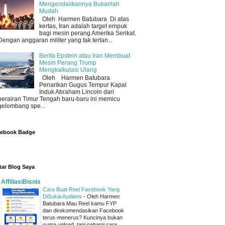
Mengendalikannya Bukanlah
Mudah
Oleh Harmen Batubara Di atas
kertas, Iran adalah target empuk
bagi mesin perang Amerika Serikat.
Dengan anggaran militer yang tak tertan...
Berita Epstein atau Iran Membuat
Mesin Perang Trump
Mengkalkulasi Ulang
Oleh Harmen Batubara
Penarikan Gugus Tempur Kapal
Induk Abraham Lincoln dari
perairan Timur Tengah baru-baru ini memicu
gelombang spe...
cebook Badge
tar Blog Saya
AffiliasiBisnis
Cara Buat Reel Facebook Yang
DiSukai Audiens
-
Oleh Harmen
Batubara Mau Reel kamu FYP
dan direkomendasikan Facebook
terus-menerus? Kuncinya bukan
cuma upload, tapi pahami cara