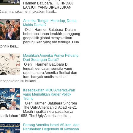
Harmen Batubara. III. TINDAK
LANJUT YANG DIPERLUKAN
Dalam rangka meningkatkan hasil...
Amerika Tengah Meredup, Dunia
Makin Damai?
Oleh Harmen Batubara Dalam
beberapa tahun terakhir, panggung
geopolitik global menyaksikan
pertunjukan yang tak terduga. Dua
konflik bes...
Masihkah Amerika Punya Peluang
Dari Serangan Darat?
Oleh Harmen Batubara Di
tengah gencatan senjata yang
rapuh antara Amerika Serikat dan
Iran, banyak analis melihat
kesepakatan itu bukanl...
Kesepakatan MOU Amerika-Iran
yang Mematikan Karier Politik
Trump
Oleh Harmen Batubara Sindrom
The Ugly American di Abad ke-21
Masih ingatkah kita pada karya
klasik tahun 1958, The Ugly American tulis...
Perang Amerika Israel VS Iran, dan
Perubahan Hegemoni di Kawasan