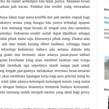
ba itu malah sedikitpun kita tidak punya. Malahan kesan
adaan jadi kacau. Padahal kita sendiri yang merasakan
Ent
uhnya lahan bagi arena konflik dan jadi medan empuk bagi
Ko
ukanya semua yang bangsa kita punya terhadap apapun
Ma
ra kita memang tepat berada di tengah arus dua samudara
Ko
tralia). Indonesia sendiri sudah dapat dijadikan sebagai
Rel
neg
duk pihak mana saja, khususnya pihak asing. Diakui atau
 ada atau malah kurang diberi fasilitasi, sehingga dapat
knologi Indonesia; bahwa ada semasa dahulu kita
 gratis dan bermutu; akan adanya pusat-pusat latihan
rogram kesehatan yang akan memberi bantuan saat warga
udah membaik tapi sepertinya masih sangat jauh untuk
sing tengah giat-giatnya melakukan investasi besar-besaran
tau akan membuka lapangan kerja bagi para pekerja asing itu
 telah lahir adanya kelompok-kelompok teroris yang mulai
ba dengan budaya ikutannya termasuk budaya konsumtif.
Ent
kita memang sudah menjadi medan yang ideal bagi proxy