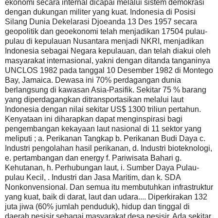
ekonomi secara internal dicapai melalui sistem demokrasi
dengan dukungan militer yang kuat. Indonesia di Posisi
Silang Dunia Dekelarasi Djoeanda 13 Des 1957 secara
geopolitik dan geoekonomi telah menjadikan 17504 pulau-
pulau di kepulauan Nusantara menjadi NKRI, menjadikan
Indonesia sebagai Negara kepulauan, dan telah diakui oleh
masyarakat internasional, yakni dengan ditanda tanganinya
UNCLOS 1982 pada tanggal 10 Desember 1982 di Montego
Bay, Jamaica. Dewasa ini 70% perdagangan dunia
berlangsung di kawasan Asia-Pasifik. Sekitar 75 % barang
yang diperdagangkan ditransportasikan melalui laut
Indonesia dengan nilai sekitar US$ 1300 triliun pertahun.
Kenyataan ini diharapkan dapat menginspirasi bagi
pengembangan kekayaan laut nasional di 11 sektor yang
meliputi ; a. Perikanan Tangkap b. Perikanan Budi Daya c.
Industri pengolahan hasil perikanan, d. Industri bioteknologi,
e. pertambangan dan energy f. Pariwisata Bahari g.
Kehutanan, h. Perhubungan laut, i. Sumber Daya Pulau-
pulau Kecil, . Industri dan Jasa Maritim, dan k. SDA
Nonkonvensional. Dan semua itu membutuhkan infrastruktur
yang kuat, baik di darat, laut dan udara....
Diperkirakan 132
juta jiwa (60% jumlah penduduk), hidup dan tinggal di
daerah pesisir sebagai masyarakat desa pesisir. Ada sekitar