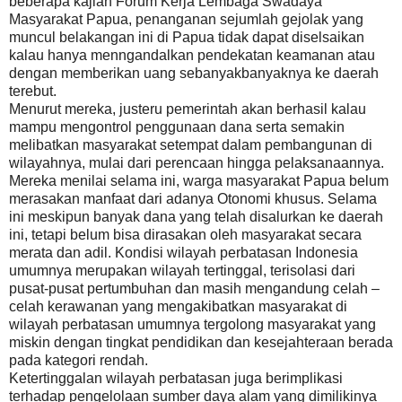
beberapa kajian Forum Kerja Lembaga Swadaya
Masyarakat Papua, penanganan sejumlah gejolak yang
muncul belakangan ini di Papua tidak dapat diselsaikan
kalau hanya menngandalkan pendekatan keamanan atau
dengan memberikan uang sebanyakbanyaknya ke daerah
terebut.
Menurut mereka, justeru pemerintah akan berhasil kalau
mampu mengontrol penggunaan dana serta semakin
melibatkan masyarakat setempat dalam pembangunan di
wilayahnya, mulai dari perencaan hingga pelaksanaannya.
Mereka menilai selama ini, warga masyarakat Papua belum
merasakan manfaat dari adanya Otonomi khusus. Selama
ini meskipun banyak dana yang telah disalurkan ke daerah
ini, tetapi belum bisa dirasakan oleh masyarakat secara
merata dan adil. Kondisi wilayah perbatasan Indonesia
umumnya merupakan wilayah tertinggal, terisolasi dari
pusat-pusat pertumbuhan dan masih mengandung celah –
celah kerawanan yang mengakibatkan masyarakat di
wilayah perbatasan umumnya tergolong masyarakat yang
miskin dengan tingkat pendidikan dan kesejahteraan berada
pada kategori rendah.
Ketertinggalan wilayah perbatasan juga berimplikasi
terhadap pengelolaan sumber daya alam yang dimilikinya