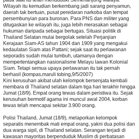
Wilayah itu kemudian berkembang jadi sarang penyamun,
daerah tak bertuan, pusat peredaran narkoba dan tempat
persembunyian para buronan. Para PNS dan militer yang
ditugaskan ke wilayah itu, juga lebih merasakan sebagai
hukuman daripada sebagai bertugas. Situasi politik di
Thailand Selatan mulai bergolak setelah Perjanjian
Kerajaan Siam-AS tahun 1904 dan 1909 yang mengakui
kedaulatan Siam atas Pattani; sejak saat itu perlawanan
seporadis sudah mulai tumbuh, utamanya dengan
mempertentangkan nasionalisme Melayu lawan Kolonial
Siam. Tetapi semua upaya perlawanan itu tak pernah
berhasil (kompas,maruli tobing,9/5/2007)
Kini kerusuhan akibat ulah kelompok bersenjata kembali
membara di Thailand selatan dalam tiga hari terakhir hingga
Jumat (18/9). Empat orang tewas dalam peristiwa itu. Sejak
kerusuhan bermotif agama ini muncul awal 2004, korban
tewas telah mencapai sekitar 3.900 orang.
Polisi Thailand, Jumat (18/9), melaporkan kelompok
separatis menembak mati empat orang, yakni dua polisi dan
dua warga sipil, di Thailand selatan. Serangan terjadi di
kawasan mayoritas berpenduduk Muslim di perbatasan