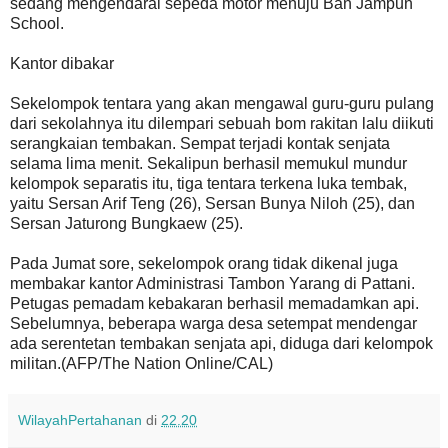
sedang mengendarai sepeda motor menuju Ban Jampun
School.
Kantor dibakar
Sekelompok tentara yang akan mengawal guru-guru pulang
dari sekolahnya itu dilempari sebuah bom rakitan lalu diikuti
serangkaian tembakan. Sempat terjadi kontak senjata
selama lima menit. Sekalipun berhasil memukul mundur
kelompok separatis itu, tiga tentara terkena luka tembak,
yaitu Sersan Arif Teng (26), Sersan Bunya Niloh (25), dan
Sersan Jaturong Bungkaew (25).
Pada Jumat sore, sekelompok orang tidak dikenal juga
membakar kantor Administrasi Tambon Yarang di Pattani.
Petugas pemadam kebakaran berhasil memadamkan api.
Sebelumnya, beberapa warga desa setempat mendengar
ada serentetan tembakan senjata api, diduga dari kelompok
militan.(AFP/The Nation Online/CAL)
WilayahPertahanan
di
22.20