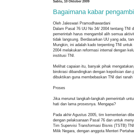
Sabtu, 10 Oktober 2009
Bagaimana kabar pengambil
Oleh Jaleswari Pramodhawardani
Dalam Pasal 76 UU No 34/ 2004 tentang TNI di
pemerintah harus mengambil alih semua aktivit
tidak langsung. Berdasarkan UU yang ada, tang
Mungkin, ini adalah kado terpenting TNI untuk
2004 melakukan reformasi internal dengan kelu
institusi TNI.
Melihat capaian itu, banyak pihak mengatakan,
birokrasi dibandingkan dengan kepolisian dan 
dibuktikan guna membebaskan TNI dari ranah 
Proses
Jika merunut langkah-langkah pemerintah untuk p
hati dan lama prosesnya. Mengapa?
Pada akhir Agustus 2005, tim kementerian di
dengan pelaksanaan Pasal 76 dan untuk menyu
Tim Supervisi Transformasi Bisnis (TSTB) TN
Milik Negara, dengan anggota Menteri Pertah