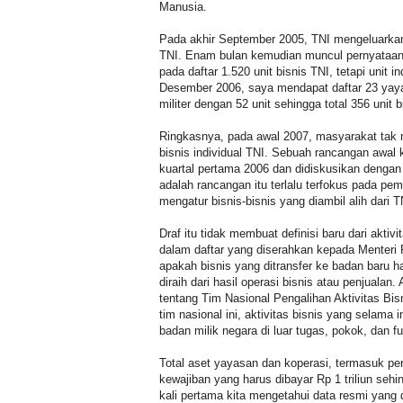
Manusia.
Pada akhir September 2005, TNI mengeluarkan 
TNI. Enam bulan kemudian muncul pernyataa
pada daftar 1.520 unit bisnis TNI, tetapi unit 
Desember 2006, saya mendapat daftar 23 yaya
militer dengan 52 unit sehingga total 356 unit 
Ringkasnya, pada awal 2007, masyarakat tak me
bisnis individual TNI. Sebuah rancangan awal 
kuartal pertama 2006 dan didiskusikan dengan 
adalah rancangan itu terlalu terfokus pada p
mengatur bisnis-bisnis yang diambil alih dari TN
Draf itu tidak membuat definisi baru dari akt
dalam daftar yang diserahkan kepada Menteri 
apakah bisnis yang ditransfer ke badan baru h
diraih dari hasil operasi bisnis atau penjualan
tentang Tim Nasional Pengalihan Aktivitas Bis
tim nasional ini, aktivitas bisnis yang selama
badan milik negara di luar tugas, pokok, dan fu
Total aset yayasan dan koperasi, termasuk peru
kewajiban yang harus dibayar Rp 1 triliun sehing
kali pertama kita mengetahui data resmi yang 