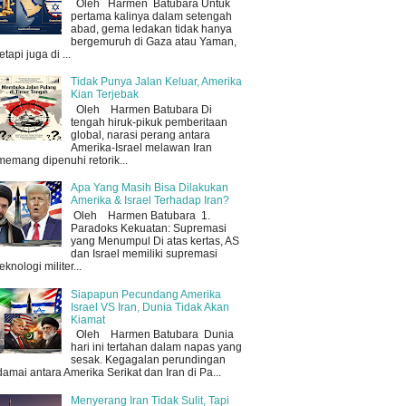
Oleh Harmen Batubara Untuk
pertama kalinya dalam setengah
abad, gema ledakan tidak hanya
bergemuruh di Gaza atau Yaman,
tetapi juga di ...
Tidak Punya Jalan Keluar, Amerika
Kian Terjebak
Oleh Harmen Batubara Di
tengah hiruk-pikuk pemberitaan
global, narasi perang antara
Amerika-Israel melawan Iran
memang dipenuhi retorik...
Apa Yang Masih Bisa Dilakukan
Amerika & Israel Terhadap Iran?
Oleh Harmen Batubara 1.
Paradoks Kekuatan: Supremasi
yang Menumpul Di atas kertas, AS
dan Israel memiliki supremasi
teknologi militer...
Siapapun Pecundang Amerika
Israel VS Iran, Dunia Tidak Akan
Kiamat
Oleh Harmen Batubara Dunia
hari ini tertahan dalam napas yang
sesak. Kegagalan perundingan
damai antara Amerika Serikat dan Iran di Pa...
Menyerang Iran Tidak Sulit, Tapi