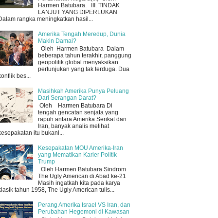
Harmen Batubara. III. TINDAK
LANJUT YANG DIPERLUKAN
Dalam rangka meningkatkan hasil...
Amerika Tengah Meredup, Dunia
Makin Damai?
Oleh Harmen Batubara Dalam
beberapa tahun terakhir, panggung
geopolitik global menyaksikan
pertunjukan yang tak terduga. Dua
konflik bes...
Masihkah Amerika Punya Peluang
Dari Serangan Darat?
Oleh Harmen Batubara Di
tengah gencatan senjata yang
rapuh antara Amerika Serikat dan
Iran, banyak analis melihat
kesepakatan itu bukanl...
Kesepakatan MOU Amerika-Iran
yang Mematikan Karier Politik
Trump
Oleh Harmen Batubara Sindrom
The Ugly American di Abad ke-21
Masih ingatkah kita pada karya
klasik tahun 1958, The Ugly American tulis...
Perang Amerika Israel VS Iran, dan
Perubahan Hegemoni di Kawasan