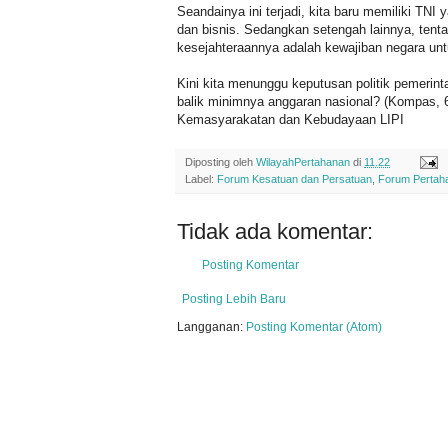
Seandainya ini terjadi, kita baru memiliki TNI 
dan bisnis. Sedangkan setengah lainnya, tentara
kesejahteraannya adalah kewajiban negara u
Kini kita menunggu keputusan politik pemerin
balik minimnya anggaran nasional? (Kompas, 
Kemasyarakatan dan Kebudayaan LIPI
Diposting oleh
WilayahPertahanan
di
11.22
Label:
Forum Kesatuan dan Persatuan
,
Forum Pertah
Tidak ada komentar:
Posting Komentar
Posting Lebih Baru
Langganan:
Posting Komentar (Atom)