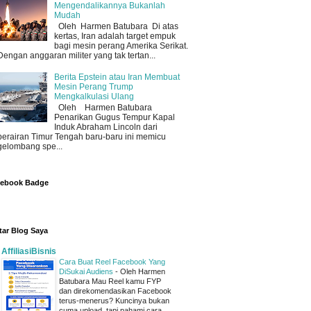
Mengendalikannya Bukanlah
Mudah
Oleh Harmen Batubara Di atas
kertas, Iran adalah target empuk
bagi mesin perang Amerika Serikat.
Dengan anggaran militer yang tak tertan...
Berita Epstein atau Iran Membuat
Mesin Perang Trump
Mengkalkulasi Ulang
Oleh Harmen Batubara
Penarikan Gugus Tempur Kapal
Induk Abraham Lincoln dari
perairan Timur Tengah baru-baru ini memicu
gelombang spe...
cebook Badge
tar Blog Saya
AffiliasiBisnis
Cara Buat Reel Facebook Yang
DiSukai Audiens
-
Oleh Harmen
Batubara Mau Reel kamu FYP
dan direkomendasikan Facebook
terus-menerus? Kuncinya bukan
cuma upload, tapi pahami cara