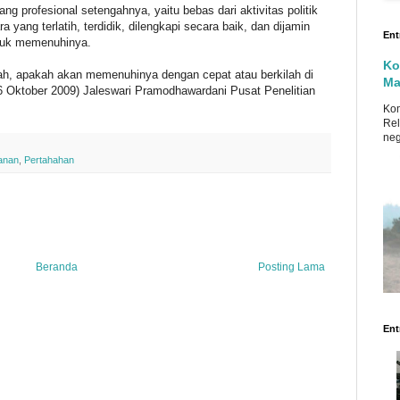
yang profesional setengahnya, yaitu bebas dari aktivitas politik
 yang terlatih, terdidik, dilengkapi secara baik, dan dijamin
Ent
ntuk memenuhinya.
Ko
tah, apakah akan memenuhinya dengan cepat atau berkilah di
Ma
6 Oktober 2009) Jaleswari Pramodhawardani Pusat Penelitian
Ko
Rel
neg
anan
,
Pertahahan
Beranda
Posting Lama
Ent