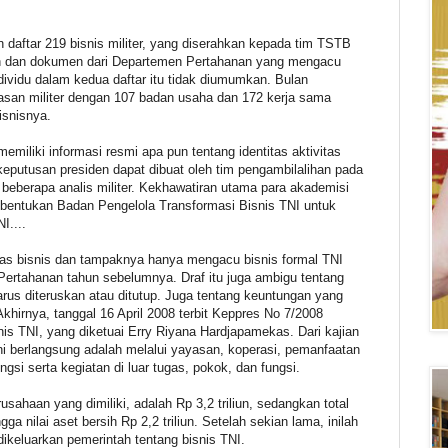
daftar 219 bisnis militer, yang diserahkan kepada tim TSTB
n dan dokumen dari Departemen Pertahanan yang mengacu
individu dalam kedua daftar itu tidak diumumkan. Bulan
san militer dengan 107 badan usaha dan 172 kerja sama
bisnisnya.
miliki informasi resmi apa pun tentang identitas aktivitas
keputusan presiden dapat dibuat oleh tim pengambilalihan pada
beberapa analis militer. Kekhawatiran utama para akademisi
embentukan Badan Pengelola Transformasi Bisnis TNI untuk
I....
ivitas bisnis dan tampaknya hanya mengacu bisnis formal TNI
Pertahanan tahun sebelumnya. Draf itu juga ambigu tentang
arus diteruskan atau ditutup. Juga tentang keuntungan yang
. Akhirnya, tanggal 16 April 2008 terbit Keppres No 7/2008
nis TNI, yang diketuai Erry Riyana Hardjapamekas. Dari kajian
 ini berlangsung adalah melalui yayasan, koperasi, pemanfaatan
ngsi serta kegiatan di luar tugas, pokok, dan fungsi.
sahaan yang dimiliki, adalah Rp 3,2 triliun, sedangkan total
ga nilai aset bersih Rp 2,2 triliun. Setelah sekian lama, inilah
dikeluarkan pemerintah tentang bisnis TNI.