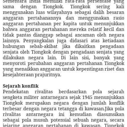
Sementara India memiliki rata-rata persentase yang
sama dengan Tiongkok. Tiongkok sering kali
menggunakan luas wilayahnya sebagai dalih besaran
anggaran pertahanannya dan menggunakan rasio
anggaran pertahanan per kapita untuk menunjukkan
bahwa anggaran pertahanan mereka relatif kecil dan
tidak pantas dianggap sebagai ancaman oleh negara
lainnya. Penyangkalan juga didasari atas ketiadaan
hubungan sebab-akibat jika dikaitkan pengadaan
senjata oleh Tiongkok dengan pengadaan senjata yang
dilakukan negara lain. Di lain sisi, banyak yang
menyoroti perubahan anggaran pertahanan Tiongkok
yang menaikkan anggaran untuk kepentingan riset dan
kesejahteraan prajuritnya.
Sejarah konflik
Pendekatan rivalitas berdasarkan pola sejarah
sengketa militer antarnegara sejak 1945 menunjukkan
Tiongkok merupakan negara dengan jumlah konflik
terbesar dengan negara tetangga di kawasan.Jika pola
rivalitas antarnegara ini kemudian diasumsikan
sebagai pola musuh potensial sebuah negara, secara
jejaring anggaran pertahanan di kawasan, Tiongkok