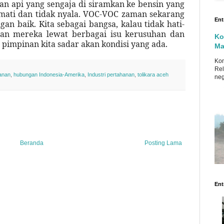
n api yang sengaja di siramkan ke bensin yang
 mati dan tidak nyala. VOC-VOC zaman sekarang
Ent
gan baik. Kita sebagai bangsa, kalau tidak hati-
aan mereka lewat berbagai isu kerusuhan dan
Ko
pimpinan kita sadar akan kondisi yang ada.
Ma
Ko
Rel
anan
,
hubungan Indonesia-Amerika
,
Industri pertahanan
,
tolikara aceh
neg
Beranda
Posting Lama
Ent