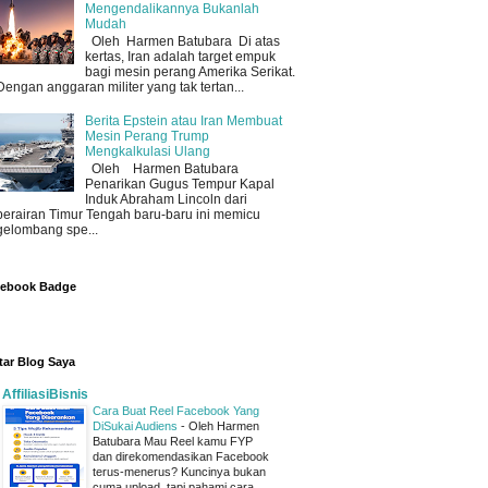
Mengendalikannya Bukanlah
Mudah
Oleh Harmen Batubara Di atas
kertas, Iran adalah target empuk
bagi mesin perang Amerika Serikat.
Dengan anggaran militer yang tak tertan...
Berita Epstein atau Iran Membuat
Mesin Perang Trump
Mengkalkulasi Ulang
Oleh Harmen Batubara
Penarikan Gugus Tempur Kapal
Induk Abraham Lincoln dari
perairan Timur Tengah baru-baru ini memicu
gelombang spe...
cebook Badge
tar Blog Saya
AffiliasiBisnis
Cara Buat Reel Facebook Yang
DiSukai Audiens
-
Oleh Harmen
Batubara Mau Reel kamu FYP
dan direkomendasikan Facebook
terus-menerus? Kuncinya bukan
cuma upload, tapi pahami cara