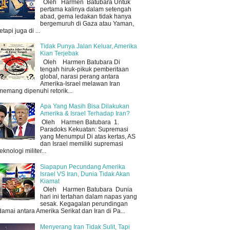
Oleh Harmen Batubara Untuk
pertama kalinya dalam setengah
abad, gema ledakan tidak hanya
bergemuruh di Gaza atau Yaman,
tetapi juga di ...
Tidak Punya Jalan Keluar, Amerika
Kian Terjebak
Oleh Harmen Batubara Di
tengah hiruk-pikuk pemberitaan
global, narasi perang antara
Amerika-Israel melawan Iran
memang dipenuhi retorik...
Apa Yang Masih Bisa Dilakukan
Amerika & Israel Terhadap Iran?
Oleh Harmen Batubara 1.
Paradoks Kekuatan: Supremasi
yang Menumpul Di atas kertas, AS
dan Israel memiliki supremasi
teknologi militer...
Siapapun Pecundang Amerika
Israel VS Iran, Dunia Tidak Akan
Kiamat
Oleh Harmen Batubara Dunia
hari ini tertahan dalam napas yang
sesak. Kegagalan perundingan
damai antara Amerika Serikat dan Iran di Pa...
Menyerang Iran Tidak Sulit, Tapi