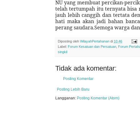
NU yang membuat percikan-percika
telah tertumpah itu ternyata bisa
jauh lebih canggih dan tertata den
hati maka akan jadi bahan banc
perang saudara.Semoga warga dan 
Diposting oleh
WilayahPertahanan
di
10.46
Label:
Forum Kesatuan dan Persatuan
,
Forum Pertah
singkil
Tidak ada komentar:
Posting Komentar
Posting Lebih Baru
Langganan:
Posting Komentar (Atom)