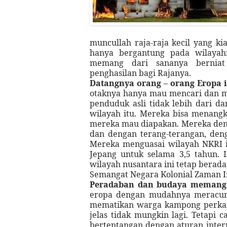
muncullah raja-raja kecil yang 
hanya bergantung pada wilayah
memang dari sananya bernia
penghasilan bagi Rajanya.
Datangnya orang – orang Eropa 
otaknya hanya mau mencari dan me
penduduk asli tidak lebih dari 
wilayah itu. Mereka bisa menan
mereka mau diapakan. Mereka de
dan dengan terang-terangan, deng
Mereka menguasai wilayah NKRI i
Jepang untuk selama 3,5 tahun. 
wilayah nusantara ini tetap bera
Semangat Negara Kolonial Zaman I
Peradaban dan budaya memang
eropa dengan mudahnya meracun
mematikan warga kampong perkam
jelas tidak mungkin lagi. Tetapi 
bertentangan dengan aturan inter