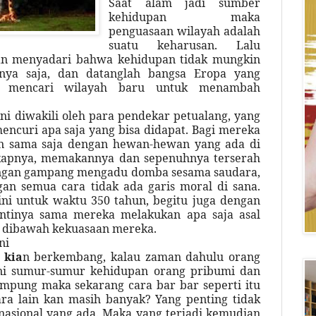
Saat alam jadi sumber
kehidupan maka
penguasaan wilayah adalah
suatu keharusan. Lalu
kian menyadari bahwa kehidupan tidak mungkin
nya saja, dan datanglah bangsa Eropa yang
t mencari wilayah baru untuk menambah
i
ni diwakili oleh para pendekar petualang, yang
ncuri apa saja yang bisa didapat. Bagi mereka
dan sama saja dengan hewan-hewan yang ada di
gkapnya, memakannya dan sepenuhnya terserah
ngan gampang mengadu domba sesama saudara,
an semua cara tidak ada garis moral di sana.
ni untuk waktu 350 tahun, begitu juga dengan
Intinya sama mereka melakukan apa saja asal
da dibawah kekuasaan mereka.
ni
 kia
n berkembang, kalau zaman dahulu orang
i sumur-sumur kehidupan orang pribumi dan
pung maka sekarang cara bar bar seperti itu
cara lain kan masih banyak? Yang penting tidak
nasional yang ada. Maka yang terjadi kemudian