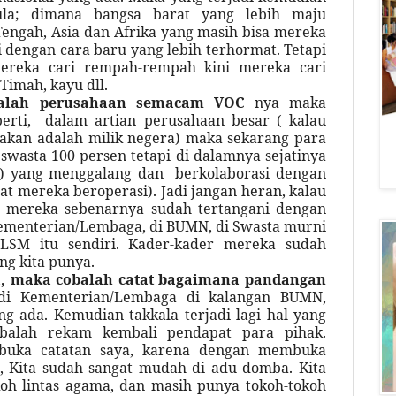
la; dimana bangsa barat yang lebih maju
engah, Asia dan Afrika yang masih bisa mereka
i dengan cara baru yang lebih terhormat. Tetapi
ereka cari rempah-rempah kini mereka cari
Timah, kayu dll.
dalah perusahaan semacam VOC
nya maka
perti,
dalam artian perusahaan besar ( kalau
akan adalah milik negera) maka sekarang para
 swasta 100 persen tetapi di dalamnya sejatinya
ra) yang menggalang dan
berkolaborasi dengan
pat mereka beroperasi). Jadi jangan heran, kalau
n mereka sebenarnya sudah tertangani dengan
n Kementerian/Lembaga, di BUMN, di Swasta murni
LSM itu sendiri. Kader-kader mereka sudah
ng kita punya.
ara, maka cobalah catat bagaimana pandangan
 di Kementerian/Lembaga di kalangan BUMN,
 ada. Kemudian takkala terjadi lagi hal yang
obalah rekam kembali pendapat para pihak.
buka catatan saya, karena dengan membuka
a, Kita sudah sangat mudah di adu domba. Kita
oh lintas agama, dan masih punya tokoh-tokoh