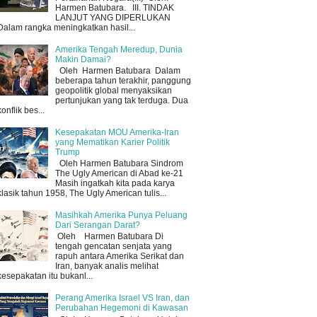
Harmen Batubara. III. TINDAK
LANJUT YANG DIPERLUKAN
Dalam rangka meningkatkan hasil...
Amerika Tengah Meredup, Dunia
Makin Damai?
Oleh Harmen Batubara Dalam
beberapa tahun terakhir, panggung
geopolitik global menyaksikan
pertunjukan yang tak terduga. Dua
konflik bes...
Kesepakatan MOU Amerika-Iran
yang Mematikan Karier Politik
Trump
Oleh Harmen Batubara Sindrom
The Ugly American di Abad ke-21
Masih ingatkah kita pada karya
klasik tahun 1958, The Ugly American tulis...
Masihkah Amerika Punya Peluang
Dari Serangan Darat?
Oleh Harmen Batubara Di
tengah gencatan senjata yang
rapuh antara Amerika Serikat dan
Iran, banyak analis melihat
kesepakatan itu bukanl...
Perang Amerika Israel VS Iran, dan
Perubahan Hegemoni di Kawasan