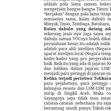
adalah pola lama zaman baheu
mengerjain bangsa-bangsa Timur T
“kerjakan” dengan pola lama tetap
semuanya sama, kalau dahulu m
Minyak, Emas, Tembaga, Batubara, 
Kalau dahulu yang datang a
sekarang jenis nya juga sama se
dahulu zaman VOCnya boleh dikat
perusahaan besar itu adalah milik
adalah para ahli intelijen (Nega
aparat intelijen local (Negara tem
kader-kader yang pro pergeraka
baik. Baik itu yang ada di jajara
dan bahkan dalam jajaran LSM-
menjadi para petinggi di jajaran ya
Ketika terjadi peristiwa Tolik
para pejabatnya, para petinggi
kalangan swasta dan LSM-LSM yang
mirip di Singkil Aceh. Maka c
Sayangnya saya tidak mau mem
catatan-catatan sederhana itu saj
beruntung masih punya Tokoh-tok