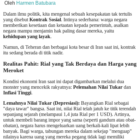
Oleh
Harmen Batubara
Dalam ilmu politik, kita mengenal sebuah kesepakatan tak tertulis
yang disebut
Kontrak Sosial
. Intinya sederhana: warga negara
memberikan kesetiaan dan ketaatan kepada pemerintah, asalkan
negara mampu menjamin hak paling dasar mereka, yaitu
kehidupan yang layak
.
Namun, di Teheran dan berbagai kota besar di Iran saat ini, kontrak
itu sedang berada di titik nadir.
Realitas Pahit: Rial yang Tak Berdaya dan Harga yang
Meroket
Kondisi ekonomi Iran saat ini dapat digambarkan melalui dua
monster yang mencekik rakyatnya:
Pelemahan Nilai Tukar
dan
Inflasi Tinggi
.
Lemahnya Nilai Tukar (Depresiasi):
Bayangkan Rial sebagai
"daya tawar" bangsa. Saat ini, nilai Rial telah jatuh ke titik terendah
sepanjang sejarah (melampaui 1,4 juta Rial per 1 USD). Artinya,
untuk membeli barang impor yang sama (seperti gandum atau obat-
obatan), negara harus mengeluarkan uang berkali-kali lipat lebih
banyak. Bagi warga, tabungan mereka dalam sekejap "menguap"
nilainya karena uang yang mereka pegang tidak lagi memiliki