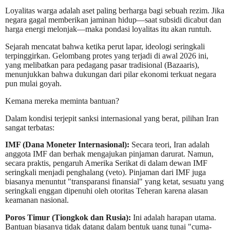
Loyalitas warga adalah aset paling berharga bagi sebuah rezim. Jika
negara gagal memberikan jaminan hidup—saat subsidi dicabut dan
harga energi melonjak—maka pondasi loyalitas itu akan runtuh.
Sejarah mencatat bahwa ketika perut lapar, ideologi seringkali
terpinggirkan. Gelombang protes yang terjadi di awal 2026 ini,
yang melibatkan para pedagang pasar tradisional (Bazaaris),
menunjukkan bahwa dukungan dari pilar ekonomi terkuat negara
pun mulai goyah.
Kemana mereka meminta bantuan?
Dalam kondisi terjepit sanksi internasional yang berat, pilihan Iran
sangat terbatas:
IMF (Dana Moneter Internasional):
Secara teori, Iran adalah
anggota IMF dan berhak mengajukan pinjaman darurat. Namun,
secara praktis, pengaruh Amerika Serikat di dalam dewan IMF
seringkali menjadi penghalang (veto). Pinjaman dari IMF juga
biasanya menuntut "transparansi finansial" yang ketat, sesuatu yang
seringkali enggan dipenuhi oleh otoritas Teheran karena alasan
keamanan nasional.
Poros Timur (Tiongkok dan Rusia):
Ini adalah harapan utama.
Bantuan biasanya tidak datang dalam bentuk uang tunai "cuma-